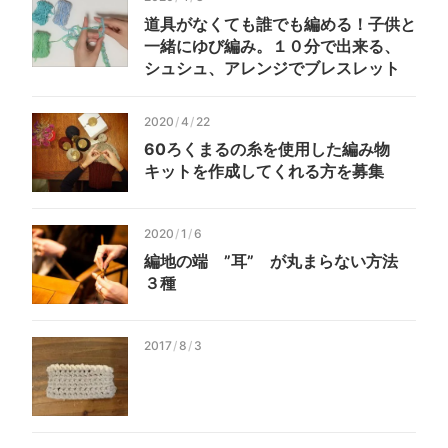
道具が
なくても
誰でも
編める！
子供と
一緒にゆび編み。
１０分で
出来る、
シュシュ、
アレンジで
ブレスレット
2020
/
4
/
22
60
ろく
まるの
糸を
使用した
編み物
キットを
作成してくれる
方を
募集
2020
/
1
/
6
編地の
端 ”
耳” が
丸まらない
方法
３種
2017
/
8
/
3