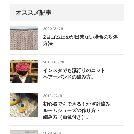
オススメ記事
2020
/
3
/
26
2目ゴム止めが
出来ない
場合の
対処
方法
2015
/
10
/
28
インスタでも
流行りの
ニット
ヘアーバンドの
編み方。
2019
/
12
/
9
初心者でも
できる！
かぎ針編み
ルーム
シューズの
作り方・
編み方（画像付き）
。
2020
/
4
/
8