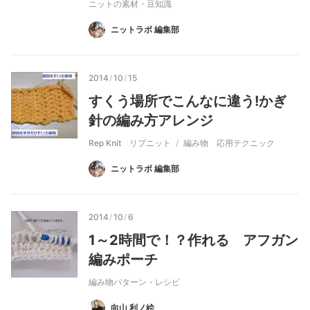
ニットの素材・豆知識
ニットラボ 編集部
2014
/
10
/
15
すくう場所でこんなに違う!かぎ
針の編み方アレンジ
Rep Knit リプニット
編み物 応用テクニック
ニットラボ 編集部
2014
/
10
/
6
1～2時間で！？作れる アフガン
編みポーチ
編み物パターン・レシピ
向山 利ノ絵