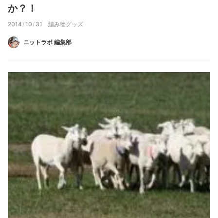
か？！
2014
/
10
/
31
編み物グッズ
ニットラボ 編集部