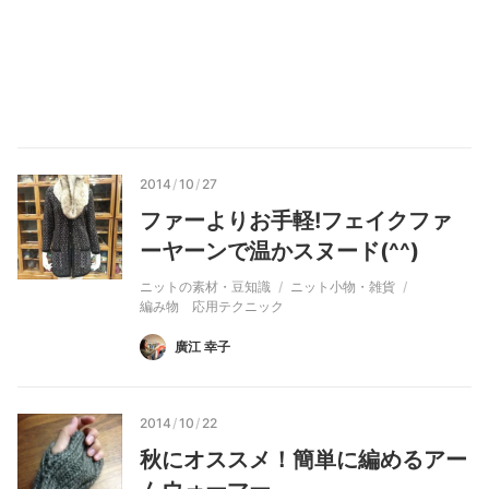
2014
/
10
/
27
ファーよりお手軽!フェイクファ
ーヤーンで温かスヌード(^^)
ニットの素材・豆知識
ニット小物・雑貨
編み物 応用テクニック
廣江 幸子
2014
/
10
/
22
秋にオススメ！簡単に編めるアー