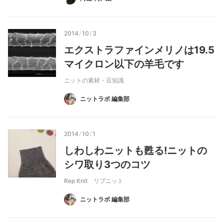
2014
/
10
/
3
エクストラファインメリノは19.5
マイクロン以下の羊毛です
ニットの素材・豆知識
ニットラボ 編集部
2014
/
10
/
1
しわしわニットも甦る!ニットの
シワ取り3つのコツ
Rep Knit リプニット
ニットラボ 編集部