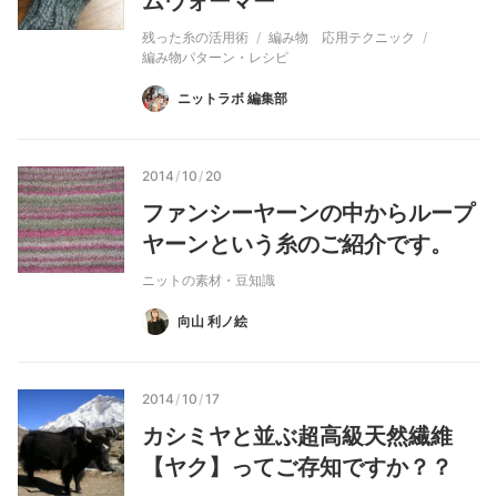
ムウォーマー
残った糸の活用術
編み物 応用テクニック
編み物パターン・レシピ
ニットラボ 編集部
2014
/
10
/
20
ファンシーヤーンの中からループ
ヤーンという糸のご紹介です。
ニットの素材・豆知識
向山 利ノ絵
2014
/
10
/
17
カシミヤと並ぶ超高級天然繊維
【ヤク】ってご存知ですか？？