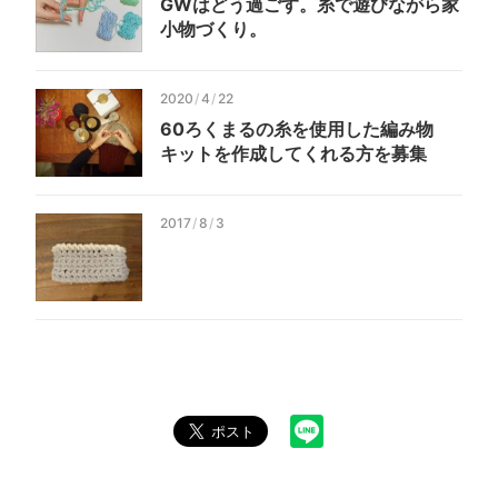
GWは
どう過ごす。
糸で
遊びながら
家
小物づくり。
2020
/
4
/
22
60
ろく
まるの
糸を
使用した
編み物
キットを
作成してくれる
方を
募集
2017
/
8
/
3