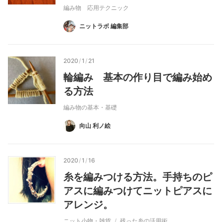
編み物 応用テクニック
ニットラボ 編集部
2020
/
1
/
21
輪編み 基本の作り目で編み始め
る方法
編み物の基本・基礎
向山 利ノ絵
2020
/
1
/
16
糸を編みつける方法。手持ちのピ
アスに編みつけてニットピアスに
アレンジ。
ニット小物・雑貨
残った糸の活用術