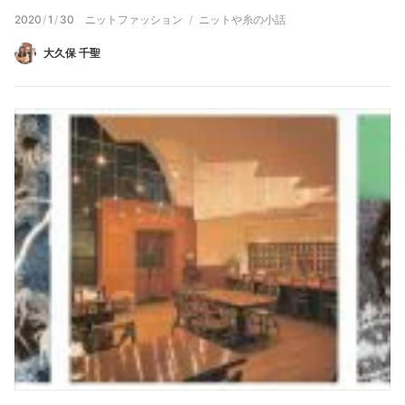
2020
/
1
/
30
ニットファッション
ニットや糸の小話
大久保 千聖