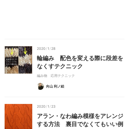
2020
/
1
/
28
輪編み 配色を変える際に段差を
なくすテクニック
編み物 応用テクニック
向山 利ノ絵
2020
/
1
/
23
アラン・なわ編み模様をアレンジ
する方法 裏目でなくてもいい例