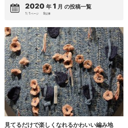
2020
1
年
月
の投稿一覧
1
/
1
9
ページ
記事
見てるだけで楽しくなれるかわいい編み地