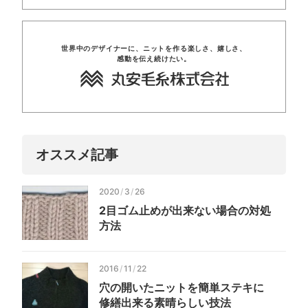
世界中のデザイナーに、
ニットを
作る楽しさ、
嬉しさ、
感動を
伝え
続けたい。
オススメ記事
2020
/
3
/
26
2目ゴム止めが
出来ない
場合の
対処
方法
2016
/
11
/
22
穴の
開いた
ニットを
簡単ステキに
修繕出来る
素晴らしい技法