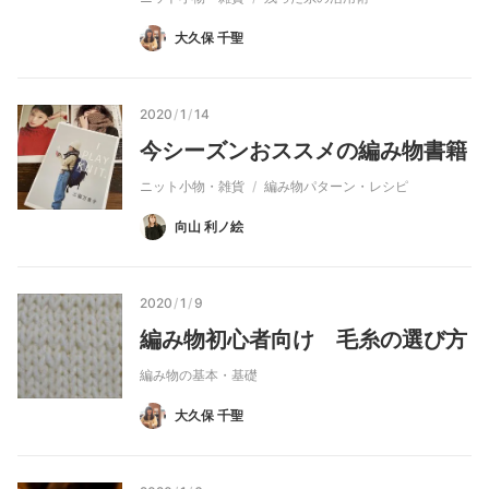
大久保 千聖
2020
/
1
/
14
今シーズンおススメの編み物書籍
ニット小物・雑貨
編み物パターン・レシピ
向山 利ノ絵
2020
/
1
/
9
編み物初心者向け 毛糸の選び方
編み物の基本・基礎
大久保 千聖