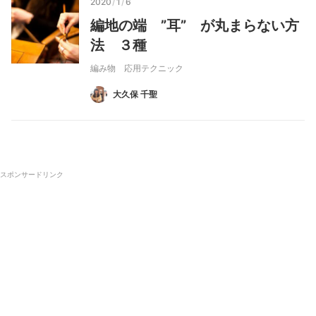
2020
/
1
/
6
編地の端 ”耳” が丸まらない方
法 ３種
編み物 応用テクニック
大久保 千聖
スポンサードリンク