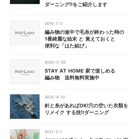
ダーニング!!を
ご紹介します
2016
/
7
/
5
編み物の
途中で
毛糸が
終わった
時の
1番綺麗な
始末
と
覚えておくと
便利な「はた結び」
2020
/
3
/
30
STAY
AT
HOME
家で
楽しめる
編み物
送料
無料
実施中
2020
/
4
/
10
針と
糸が
あれば
OK!
穴の
空いた
衣類を
リメイク
する技‼
ダーニング
2021
/
5
/
1