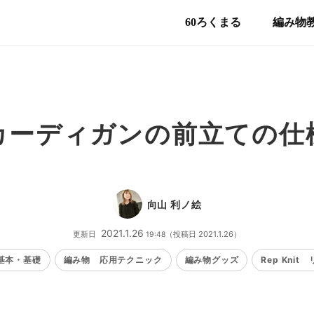
60ろくまる
編み物
カーディガンの前立ての仕
向山 利ノ絵
2021
.
1
.
26
（投稿日
2021
.
1
.
26
）
更新日
19:48
基本・基礎
編み物 応用テクニック
編み物グッズ
Rep Knit