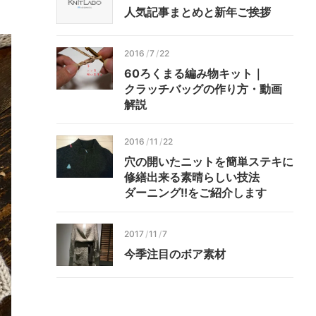
人気
記事
まとめと
新年
ご挨拶
2016
/
7
/
22
60
ろく
まる
編み物
キット｜
クラッチ
バッグの
作り方・
動画
解説
2016
/
11
/
22
穴の
開いた
ニットを
簡単ステキに
修繕出来る
素晴らしい技法
ダーニング!!を
ご紹介します
2017
/
11
/
7
今季
注目の
ボア
素材