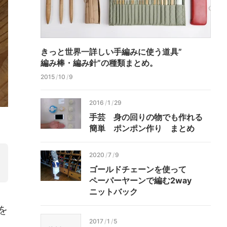
きっと世界一詳しい手編みに
使う道具”
編み棒・
編み針”の
種類
まとめ。
2015
/
10
/
9
2016
/
1
/
29
手芸
身の回りの
物でも
作れる
簡単
ポンポン作り
まとめ
2020
/
7
/
9
ゴールド
チェーンを
使って
ペーパー
ヤーンで
編む2
way
ニット
バック
を
2017
/
1
/
5