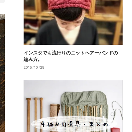
インスタでも
流行りの
ニット
ヘアーバンドの
編み方。
2015
/
10
/
28