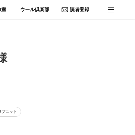
教室
ウール倶楽部
読者登録
様
 リプニット