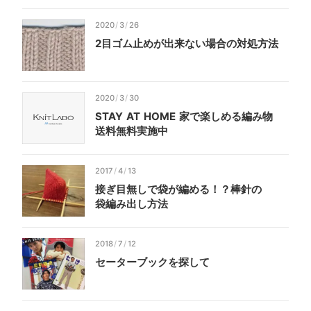
2020
/
3
/
26
2目ゴム止めが
出来ない
場合の
対処
方法
2020
/
3
/
30
STAY
AT
HOME
家で
楽しめる
編み物
送料
無料
実施中
2017
/
4
/
13
接ぎ目無しで
袋が
編める！？
棒針の
袋編み出し方法
2018
/
7
/
12
セーター
ブックを
探して