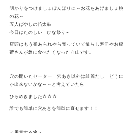
明かりをつけましょぼんぼりに～お花をあげましょ桃
の花～
五人ばやしの笛太鼓
今日はたのしい ひな祭り～
店頭はもう雛あられやら売っていて散らし寿司やお稲
荷さんが急に食べたくなった向山です。
穴の開いたセーター 穴あき以外は綺麗だし どうに
か出来ないかな～～と考えていたら
ひらめきました☆☆☆
誰でも簡単に穴あきを簡単に直せます！！
＜用意する物＞