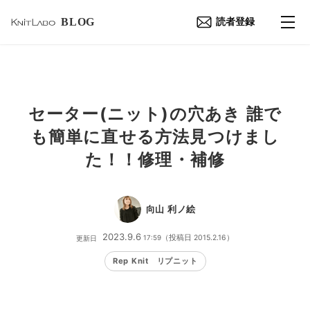
BLOG
読者登録
セーター(ニット)の穴あき 誰で
も簡単に直せる方法見つけまし
た！！修理・補修
向山 利ノ絵
2023
.
9
.
6
17:59
（投稿日
2015
.
2
.
16
）
更新日
Rep Knit リプニット