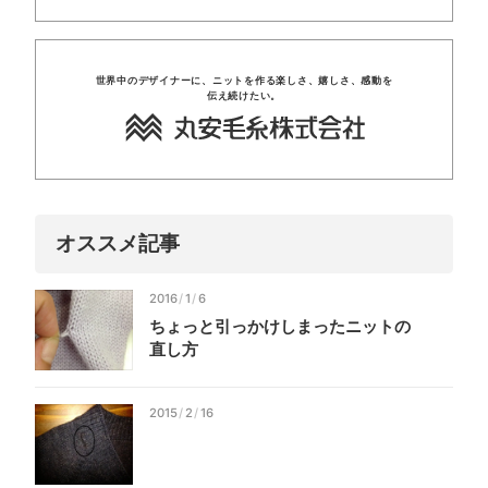
世界中のデザイナーに、
ニットを
作る楽しさ、
嬉しさ、
感動を
伝え
続けたい。
オススメ記事
2016
/
1
/
6
ちょっと引っかけしまった
ニットの
直し方
2015
/
2
/
16