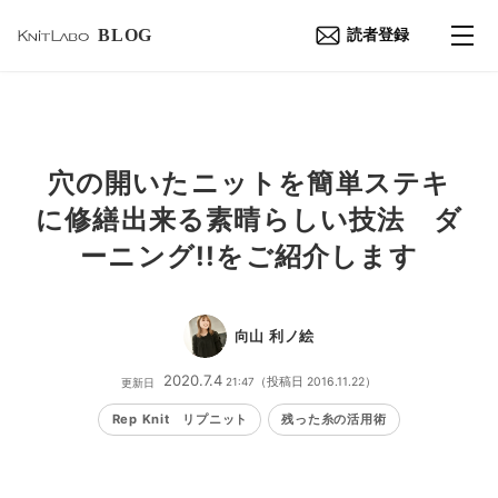
BLOG
読者登録
穴の開いたニットを簡単ステキ
に修繕出来る素晴らしい技法 ダ
ーニング!!をご紹介します
向山 利ノ絵
2020
.
7
.
4
21:47
（投稿日
2016
.
11
.
22
）
更新日
Rep Knit リプニット
残った糸の活用術