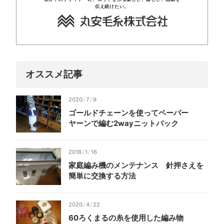
伝え
続けたい。
オススメ記事
2020
/
7
/
9
ゴールド
チェーンを
使って
ペーパー
ヤーンで
編む2
way
ニット
バック
2018
/
1
/
16
家庭
編み機の
メンテナンス
針押さえを
簡単に
交換する
方法
2020
/
4
/
22
60
ろく
まるの
糸を
使用した
編み物