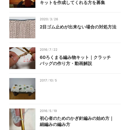
キットを
作成してくれる
方を
募集
2020
/
3
/
26
2目ゴム止めが
出来ない
場合の
対処
方法
2016
/
7
/
22
60
ろく
まる
編み物
キット｜
クラッチ
バッグの
作り方・
動画
解説
2017
/
10
/
5
2016
/
5
/
19
初心者の
ための
かぎ針編みの
始め方｜
細編みの
編み方